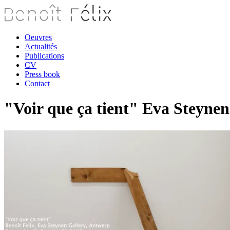
Oeuvres
Actualités
Publications
CV
Press book
Contact
"Voir que ça tient" Eva Steyne
B