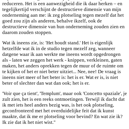
reduceren. Het is een aanwezigheid die ik daar herken – en
tegelijkertijd verschijnt de destructieve dimensie van mijn
onderneming aan me: ik zeg plotseling tegen mezelf dat het
goed zou zijn als anderen, behalve ikzelf, ook de
destructieve dimensie van hun onderneming zouden zien en
daarom zouden stoppen.
Wat ik ineens zie, is: 'Het houdt stand.' Het is eigenlijk
hetzelfde wat ik in de studio tegen mezelf zeg, wanneer
datgene waar ik aan werkte me ineens wordt opgedrongen
als - laten we zeggen het werk - knippen, verkleinen, gaten
maken, het anders oprekken tegen de muur of de ruimte om
te kijken of het er niet beter uitziet... Nee, nee! De vraag is
ineens niet meer of het beter is: het is er. Wat er is, is niet
beter of slechter dan wat dan ook; het is er.
'Voir que ça tient', 'Templum', maar ook 'Concetto spaziale', je
zult zien, het is een reeks ontmoetingen. Terwijl ik dacht dat
ik met iets heel anders bezig was, is het ook plotseling,
geconfronteerd met het overduidelijke feit dat ik kunst
maakte, dat ik me er plotseling voor bevind? En wat zie ik?
Ik zie dat ik het niet wist."