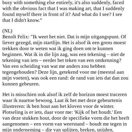
busy with something else entirely, it's also suddenly, faced
with the obvious fact that I was making art, that I suddenly
found myself there in front of it? And what do I see? I see
that I didn't know.”
(NL)
Benoît Felix: "Ik weet het niet. Dat is mijn uitgangspunt. Of
liever gezegd, mijn startlijn. Het is alsof ik een grens moest
trekken door te weten wat ik ging doen om te kunnen
beginnen. Wat ik in die lijn zag, was een tekening – niet de
tekening van iets – eerder het teken van een ontkenning?
Van een scheiding van wat me anders zou hebben
tegengehouden? Deze lijn, getekend voor me (meestal aan
mijn voeten), was ook een rand: de rand van iets dat dan zou
kunnen gebeuren.
Het is misschien ook alsof ik zelf de horizon moest traceren
waar ik naartoe bewoog. Laat ik het met deze gebeurtenis
illustreren: ik ben hout aan het kloven voor de winter.
Plotseling is er iets, daar voor me: 'Kijk of het houdt.' Een
van deze stukken hout, door de specifieke vorm die het heeft
aangenomen – een vorm van weerstand – houdt me tegen in
mijn onderneming – die van splijten, breken, snijden,