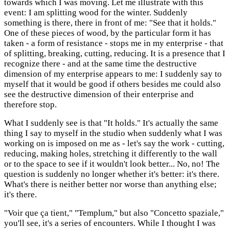
towards which I was moving. Let me illustrate with this
event: I am splitting wood for the winter. Suddenly
something is there, there in front of me: "See that it holds."
One of these pieces of wood, by the particular form it has
taken - a form of resistance - stops me in my enterprise - that
of splitting, breaking, cutting, reducing. It is a presence that I
recognize there - and at the same time the destructive
dimension of my enterprise appears to me: I suddenly say to
myself that it would be good if others besides me could also
see the destructive dimension of their enterprise and
therefore stop.
What I suddenly see is that "It holds." It's actually the same
thing I say to myself in the studio when suddenly what I was
working on is imposed on me as - let's say the work - cutting,
reducing, making holes, stretching it differently to the wall
or to the space to see if it wouldn't look better... No, no! The
question is suddenly no longer whether it's better: it's there.
What's there is neither better nor worse than anything else;
it's there.
"Voir que ça tient," "Templum," but also "Concetto spaziale,"
you'll see, it's a series of encounters. While I thought I was