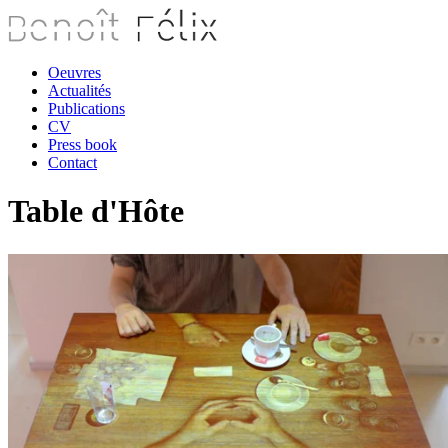
Oeuvres
Actualités
Publications
CV
Press book
Contact
Table d'Hôte
B