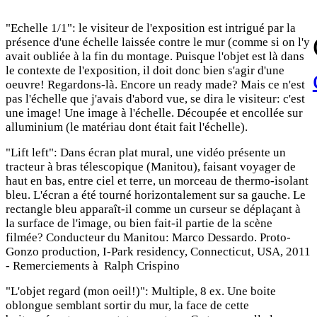
"Echelle 1/1": le visiteur de l'exposition est intrigué par la
présence d'une échelle laissée contre le mur (comme si on l'y
avait oubliée à la fin du montage. Puisque l'objet est là dans
le contexte de l'exposition, il doit donc bien s'agir d'une
oeuvre! Regardons-là. Encore un ready made? Mais ce n'est
pas l'échelle que j'avais d'abord vue, se dira le visiteur: c'est
une image! Une image à l'échelle. Découpée et encollée sur
alluminium (le matériau dont était fait l'échelle).
"Lift left": Dans écran plat mural, une vidéo présente un
tracteur à bras télescopique (Manitou), faisant voyager de
haut en bas, entre ciel et terre, un morceau de thermo-isolant
bleu. L'écran a été tourné horizontalement sur sa gauche. Le
rectangle bleu apparaît-il comme un curseur se déplaçant à
la surface de l'image, ou bien fait-il partie de la scène
filmée? Conducteur du Manitou: Marco Dessardo. Proto-
Gonzo production, I-Park residency, Connecticut, USA, 2011
- Remerciements à Ralph Crispino
"L'objet regard (mon oeil!)": Multiple, 8 ex. Une boite
oblongue semblant sortir du mur, la face de cette