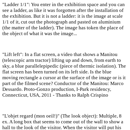
"Ladder 1/1": You enter in the exhibition space and you can
see a ladder, as like it was forgotten after the installation of
the exhibition. But it is not a ladder: it is the image at scale
1/1 of it, cut out the photograph and pasted on aluminium
(the matter of the ladder). The image has token the place of
the object of what it was the image...
"Lift left": In a flat screen, a video that shows a Manitou
(telescopic arm tractor) lifting up and down, from earth to
sky, a blue parallelepipedic (piece of thermic isolation). The
flat screen has been turned on its left side. Is the blue
moving rectangle a cursor at the surface of the image or is it
part of the filmed scene? Conductor of the Manitou: Marco
Dessardo. Proto-Gonzo production, I-Park residency,
Connecticut, USA, 2011 - Thanks to Ralph Crispino
"L'objet regard (mon oeil!)" (The look object): Multiple, 8
ex. A long box that seems to come out of the wall to show a
hall to the look of the visitor. When the visitor will put his