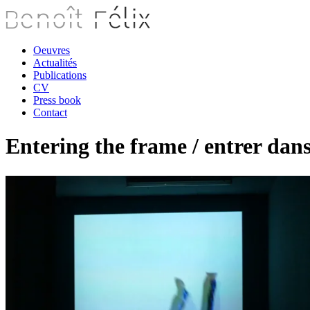
Oeuvres
Actualités
Publications
CV
Press book
Contact
Entering the frame / entrer dans
B